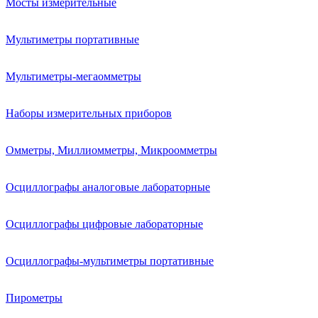
Мосты измерительные
Мультиметры портативные
Мультиметры-мегаомметры
Наборы измерительных приборов
Омметры, Миллиомметры, Микроомметры
Осциллографы аналоговые лабораторные
Осциллографы цифровые лабораторные
Осциллографы-мультиметры портативные
Пирометры